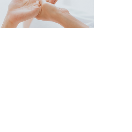
Blutzucker-Schnelltest
INR-Test (Blutgerinnungstest)
Auch der Zuckerwert im Blut kann mit Hilfe
eines schnellen und beinahe schmerzlosen
Fingerstichs gemessen werden. Die Auswertung
dauert nur wenige Sekunden und liefert ein sehr
präzises Ergebnis.
Für Patienten mit Marcoumar-Einstellung
messen wir gerne den Blutgerinnungswert, um
die Medikation laufend anzupassen.