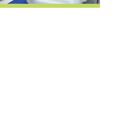
Mikrowellen-Therapie
Die Mikrowellentherapie ist eine moderne Form
der Wärmetherapie, die gezielt tief im Gewebe
wirkt. Durch den Einsatz sanfter Mikrowellen
entsteht wohltuende Tiefenwärme, die Muskeln,
Gelenke und das Bindegewebe entspannt. Die
Durchblutung wird angeregt, der Stoffwechsel
gefördert und der Heilungsprozess beschleunigt.
Anwendungsgebiete der Mikrowellentherapie:
Muskelverspannungen und Rückenschmerzen
Gelenkbeschwerden (z. B. Arthrose, Rheuma)
Sportverletzungen und Zerrungen
Chronische Entzündungen (z. B. Nebenhöhlen,
Atemwege)
Durchblutungsstörungen