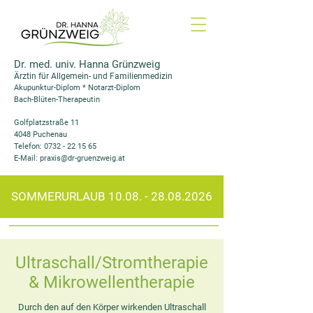
Dr. med. univ. Hanna Grünzweig
Ärztin für Allgemein- und Familienmedizin
Akupunktur-Diplom * Notarzt-Diplom
Bach-Blüten-Therapeutin
Golfplatzstraße 11
4048 Puchenau
Telefon: 0732 - 22 15 65
E-Mail: praxis@dr-gruenzweig.at
SOMMERURLAUB
10.08. - 28.08.2026
Ultraschall/Stromtherapie
& Mikrowellentherapie
Durch den auf den Körper wirkenden Ultraschall